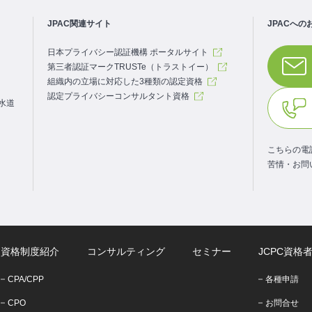
JPAC関連サイト
JPACへの
日本プライバシー認証機構 ポータルサイト
第三者認証マークTRUSTe（トラストイー）
組織内の立場に対応した3種類の認定資格
認定プライバシーコンサルタント資格
.水道
こちらの電
苦情・お問
資格制度紹介
コンサルティング
セミナー
JCPC資格
CPA/CPP
各種申請
CPO
お問合せ