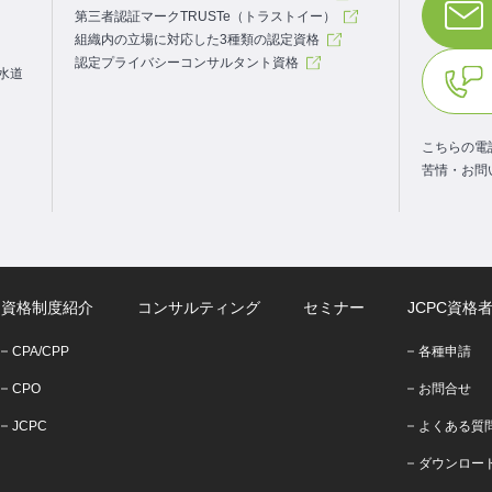
第三者認証マークTRUSTe（トラストイー）
組織内の立場に対応した3種類の認定資格
認定プライバシーコンサルタント資格
.水道
こちらの電
苦情・お問
資格制度紹介
コンサルティング
セミナー
JCPC資格
CPA/CPP
各種申請
CPO
お問合せ
JCPC
よくある質
ダウンロー