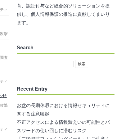
育、認証付与など総合的ソリューションを提
ティ
供し、個人情報保護の推進に貢献してまいり
ます。
攻撃
Search
調査
ティ
Recent Entry
らせ
お盆の長期休暇における情報セキュリティに
攻撃
関する注意喚起
不正アクセスによる情報漏えいの可能性とパ
ティ
スワードの使い回しに潜むリスク
「二段階式フィッシングメール」にご注意く