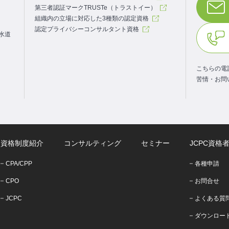
第三者認証マークTRUSTe（トラストイー）
組織内の立場に対応した3種類の認定資格
認定プライバシーコンサルタント資格
.水道
こちらの電
苦情・お問
資格制度紹介
コンサルティング
セミナー
JCPC資格
CPA/CPP
各種申請
CPO
お問合せ
JCPC
よくある質
ダウンロー