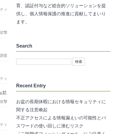
育、認証付与など総合的ソリューションを提
ティ
供し、個人情報保護の推進に貢献してまいり
ます。
攻撃
Search
調査
ティ
Recent Entry
らせ
お盆の長期休暇における情報セキュリティに
攻撃
関する注意喚起
不正アクセスによる情報漏えいの可能性とパ
ティ
スワードの使い回しに潜むリスク
「二段階式フィッシングメール」にご注意く