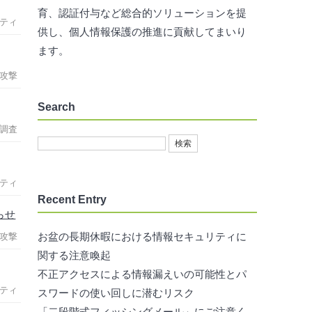
育、認証付与など総合的ソリューションを提
ティ
供し、個人情報保護の推進に貢献してまいり
ます。
攻撃
Search
調査
ティ
Recent Entry
らせ
お盆の長期休暇における情報セキュリティに
攻撃
関する注意喚起
不正アクセスによる情報漏えいの可能性とパ
ティ
スワードの使い回しに潜むリスク
「二段階式フィッシングメール」にご注意く