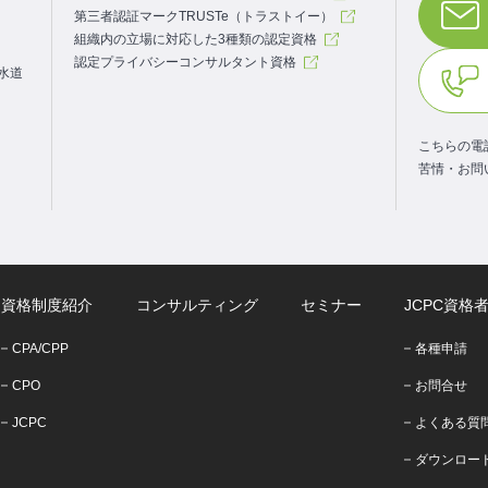
第三者認証マークTRUSTe（トラストイー）
組織内の立場に対応した3種類の認定資格
認定プライバシーコンサルタント資格
.水道
こちらの電
苦情・お問
資格制度紹介
コンサルティング
セミナー
JCPC資格
CPA/CPP
各種申請
CPO
お問合せ
JCPC
よくある質
ダウンロー