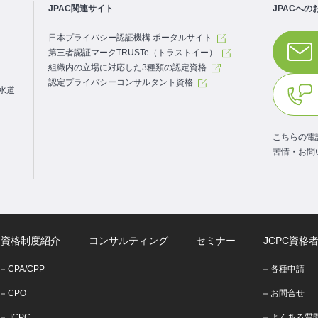
JPAC関連サイト
JPACへの
日本プライバシー認証機構 ポータルサイト
第三者認証マークTRUSTe（トラストイー）
組織内の立場に対応した3種類の認定資格
認定プライバシーコンサルタント資格
.水道
こちらの電
苦情・お問
資格制度紹介
コンサルティング
セミナー
JCPC資格
CPA/CPP
各種申請
CPO
お問合せ
JCPC
よくある質