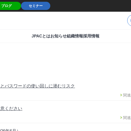
ブログ
セミナー
JPACとは
お知らせ
組織情報
採用情報
性とパスワードの使い回しに潜むリスク
関連
注意ください
関連
26年6月）