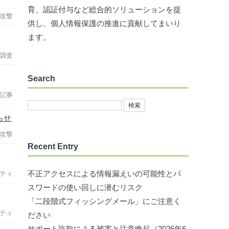
育、認証付与など総合的ソリューションを提
攻撃
供し、個人情報保護の推進に貢献してまいり
ます。
調査
Search
記事
らせ
攻撃
Recent Entry
不正アクセスによる情報漏えいの可能性とパ
ティ
スワードの使い回しに潜むリスク
「二段階式フィッシングメール」にご注意く
ティ
ださい
サポート詐欺による被害と注意喚起（2026年6