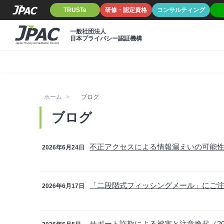
TRUSTe
研修・認定資格
コンサルティング
一般社団法人
日本プライバシー認証機構
ホーム
ブログ
ブログ
不正アクセスによる情報漏えいの可能
2026年6月24日
「二段階式フィッシングメール」にご
2026年6月17日
サポート詐欺による被害と注意喚起（20