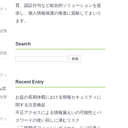
育、認証付与など総合的ソリューションを提
ティ
供し、個人情報保護の推進に貢献してまいり
ます。
攻撃
Search
調査
ティ
Recent Entry
らせ
お盆の長期休暇における情報セキュリティに
攻撃
関する注意喚起
不正アクセスによる情報漏えいの可能性とパ
ティ
スワードの使い回しに潜むリスク
「二段階式フィッシングメール」にご注意く