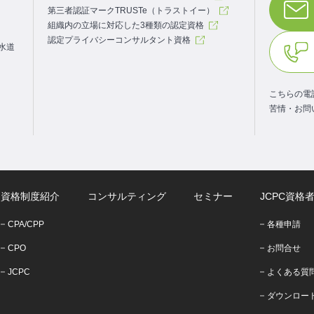
第三者認証マークTRUSTe（トラストイー）
組織内の立場に対応した3種類の認定資格
認定プライバシーコンサルタント資格
.水道
こちらの電
苦情・お問
資格制度紹介
コンサルティング
セミナー
JCPC資格
CPA/CPP
各種申請
CPO
お問合せ
JCPC
よくある質
ダウンロー