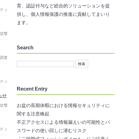
育、認証付与など総合的ソリューションを提
ティ
供し、個人情報保護の推進に貢献してまいり
ます。
攻撃
Search
調査
ティ
Recent Entry
らせ
お盆の長期休暇における情報セキュリティに
攻撃
関する注意喚起
不正アクセスによる情報漏えいの可能性とパ
ティ
スワードの使い回しに潜むリスク
「二段階式フィッシングメール」にご注意く