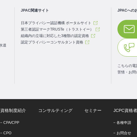
JPAC関連サイト
JPACへの
日本プライバシー認証機構 ポータルサイト
第三者認証マークTRUSTe（トラストイー）
組織内の立場に対応した3種類の認定資格
認定プライバシーコンサルタント資格
.水道
こちらの電
苦情・お問
資格制度紹介
コンサルティング
セミナー
JCPC資格
CPA/CPP
各種申請
CPO
お問合せ