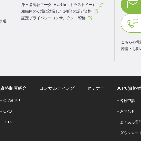
第三者認証マークTRUSTe（トラストイー）
組織内の立場に対応した3種類の認定資格
認定プライバシーコンサルタント資格
.水道
こちらの電
苦情・お問
資格制度紹介
コンサルティング
セミナー
JCPC資格
CPA/CPP
各種申請
CPO
お問合せ
JCPC
よくある質
ダウンロー