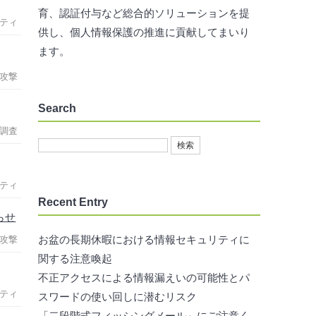
育、認証付与など総合的ソリューションを提
ティ
供し、個人情報保護の推進に貢献してまいり
ます。
攻撃
Search
調査
ティ
Recent Entry
らせ
お盆の長期休暇における情報セキュリティに
攻撃
関する注意喚起
不正アクセスによる情報漏えいの可能性とパ
ティ
スワードの使い回しに潜むリスク
「二段階式フィッシングメール」にご注意く